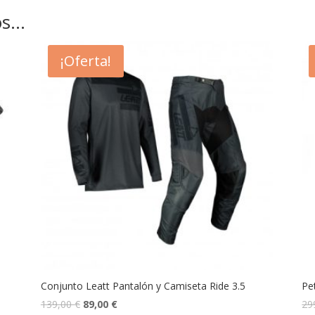
os…
¡Oferta!
Conjunto Leatt Pantalón y Camiseta Ride 3.5
Pe
139,00
€
89,00
€
29