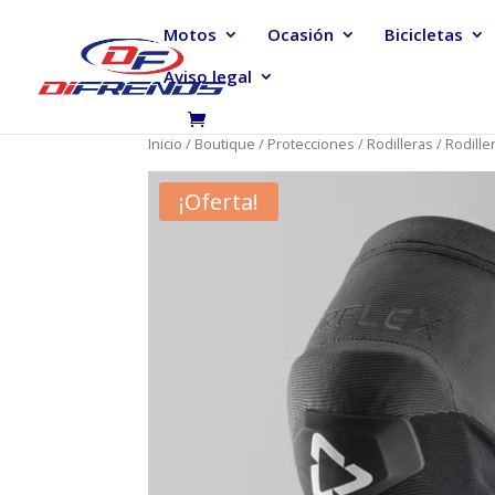
Motos
Ocasión
Bicicletas
Aviso legal
Inicio
/
Boutique
/
Protecciones
/
Rodilleras
/ Rodille
¡Oferta!