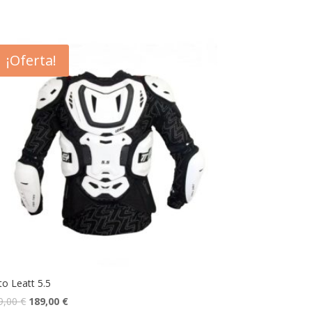
¡Oferta!
to Leatt 5.5
9,00
€
189,00
€