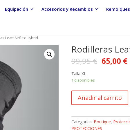
Equipación
Accesorios y Recambios
Remolques
ras Leatt Airflex Hybrid
Rodilleras Lea
99,95
€
65,00
€
Talla XL
1 disponibles
Rodilleras
Añadir al carrito
Leatt
Airflex
Hybrid
cantidad
Categorías:
Boutique
,
Protecci
PROTECCIONES