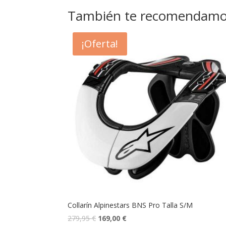
También te recomendam
¡Oferta!
Collarín Alpinestars BNS Pro Talla S/M
279,95
€
169,00
€