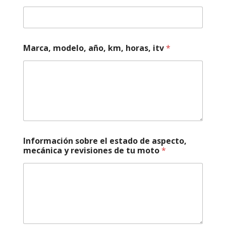
m
e
c
á
n
Marca, modelo, año, km, horas, itv
*
i
c
a
d
e
Información sobre el estado de aspecto,
mecánica y revisiones de tu moto
*