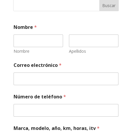
Buscar
Nombre
*
Nombre
Apellidos
M
Correo electrónico
*
a
r
c
a
,
*
Número de teléfono
*
d
e
Marca, modelo, año, km, horas, itv
*