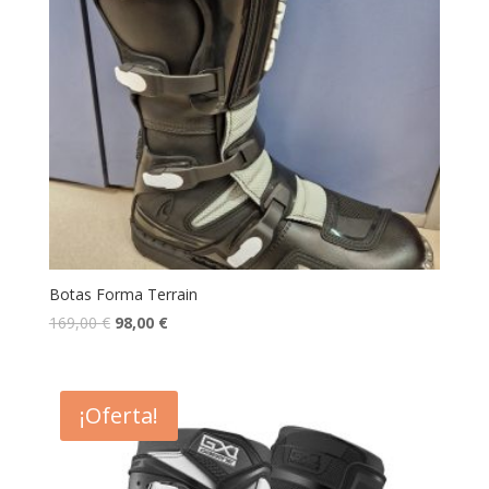
Botas Forma Terrain
169,00
€
98,00
€
¡Oferta!