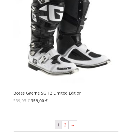
Botas Gaerne SG 12 Limited Edition
559,95
€
359,00
€
1
2
→