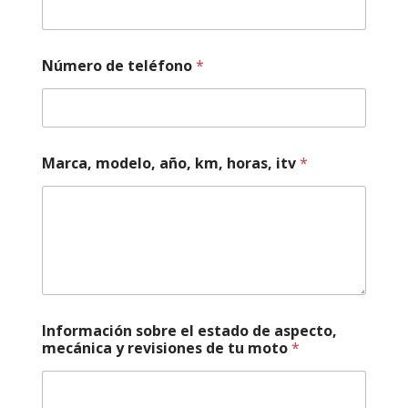
Número de teléfono
*
Marca, modelo, año, km, horas, itv
*
i
Información sobre el estado de aspecto,
t
mecánica y revisiones de tu moto
*
v
a
s
p