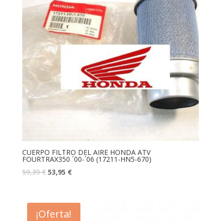
CUERPO FILTRO DEL AIRE HONDA ATV
FOURTRAX350 ´00-´06 (17211-HN5-670)
59,39
€
53,95
€
¡Oferta!