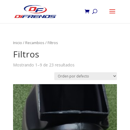
Inicio
/
Recambios
/ Filtros
Filtros
Mostrando 1–9 de 23 resultados