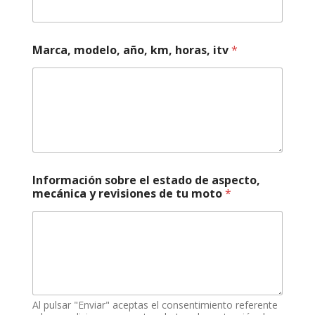
e
r
o
a
Marca, modelo, año, km, horas, itv
*
s
p
e
c
t
o
,
t
u
Información sobre el estado de aspecto,
mecánica y revisiones de tu moto
*
Al pulsar "Enviar" aceptas el consentimiento referente