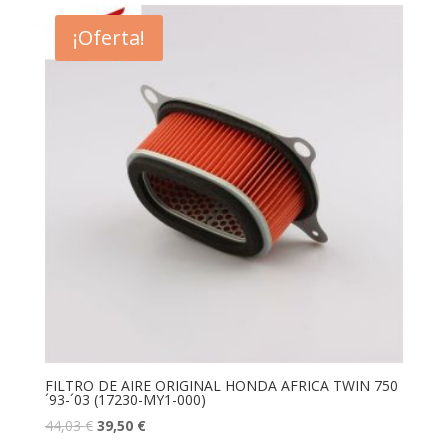
¡Oferta!
FILTRO DE AIRE ORIGINAL HONDA AFRICA TWIN 750
´93-´03 (17230-MY1-000)
44,03
€
39,50
€