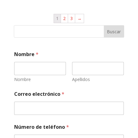
1
2
3
→
Buscar
Nombre
*
Nombre
Apellidos
Correo electrónico
*
N
Número de teléfono
*
ú
m