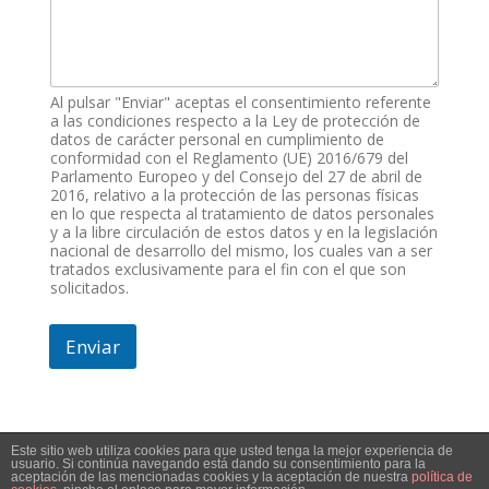
e
c
t
o
,
Al pulsar "Enviar" aceptas el consentimiento referente
m
a las condiciones respecto a la Ley de protección de
o
datos de carácter personal en cumplimiento de
conformidad con el Reglamento (UE) 2016/679 del
t
Parlamento Europeo y del Consejo del 27 de abril de
o
2016, relativo a la protección de las personas físicas
en lo que respecta al tratamiento de datos personales
y a la libre circulación de estos datos y en la legislación
nacional de desarrollo del mismo, los cuales van a ser
tratados exclusivamente para el fin con el que son
solicitados.
Enviar
Este sitio web utiliza cookies para que usted tenga la mejor experiencia de
usuario. Si continúa navegando está dando su consentimiento para la
aceptación de las mencionadas cookies y la aceptación de nuestra
política de