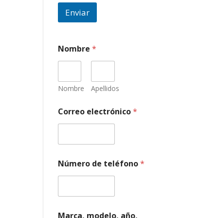
Enviar
Nombre
*
Nombre
Apellidos
e
Correo electrónico
*
l
e
c
t
r
ó
Número de teléfono
*
n
i
c
o
a
ñ
Marca, modelo, año,