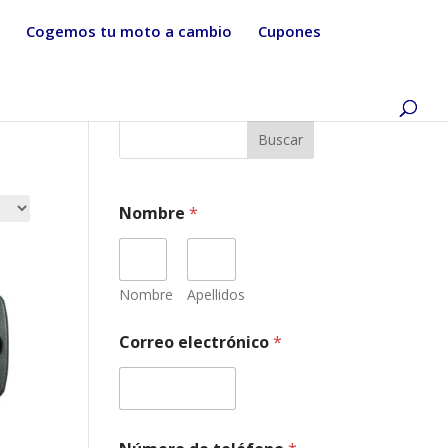
Cogemos tu moto a cambio
Cupones
Buscar
Nombre
*
Nombre
Apellidos
m
Correo electrónico
*
e
c
á
n
i
c