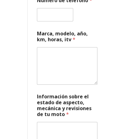
Número de teléfono
*
a
*
m
e
c
á
Marca, modelo, año,
n
km, horas, itv
*
i
c
a
Información sobre el
estado de aspecto,
mecánica y revisiones
de tu moto
*