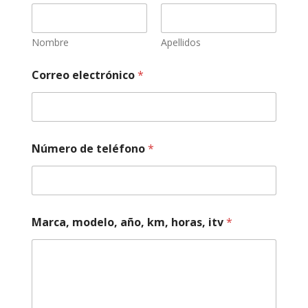
Nombre
Apellidos
Correo electrónico
*
Número de teléfono
*
*
Marca, modelo, año, km, horas, itv
*
d
e
t
e
l
é
f