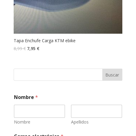
Tapa Enchufe Carga KTM ebike
8,99
€
7,95
€
Buscar
*
Nombre
*
*
e
l
Nombre
Apellidos