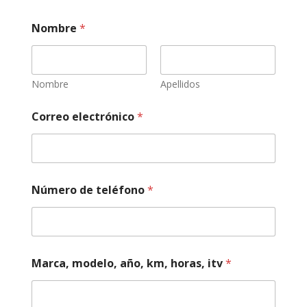
Nombre
*
Nombre
Apellidos
h
Correo electrónico
*
o
r
a
s
,
m
Número de teléfono
*
e
c
á
n
i
c
Marca, modelo, año, km, horas, itv
*
a
*