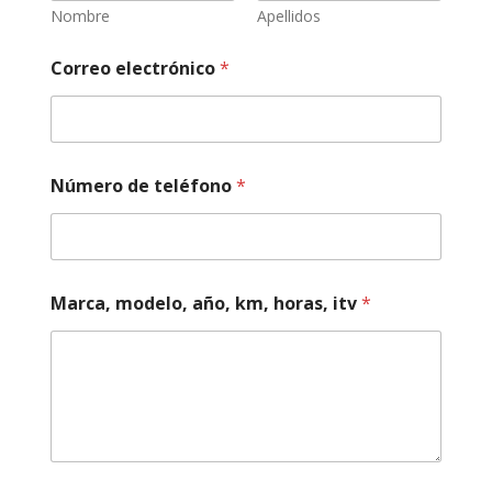
i
Nombre
Apellidos
c
a
Correo electrónico
*
h
o
r
a
s
,
Número de teléfono
*
s
o
b
r
e
Marca, modelo, año, km, horas, itv
*