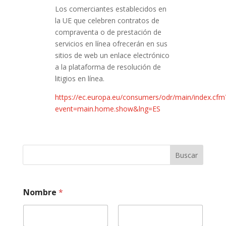
Los comerciantes establecidos en
la UE que celebren contratos de
compraventa o de prestación de
servicios en línea ofrecerán en sus
sitios de web un enlace electrónico
a la plataforma de resolución de
litigios en línea.
https://ec.europa.eu/consumers/odr/main/index.cfm
event=main.home.show&lng=ES
Buscar
m
Nombre
*
e
c
á
n