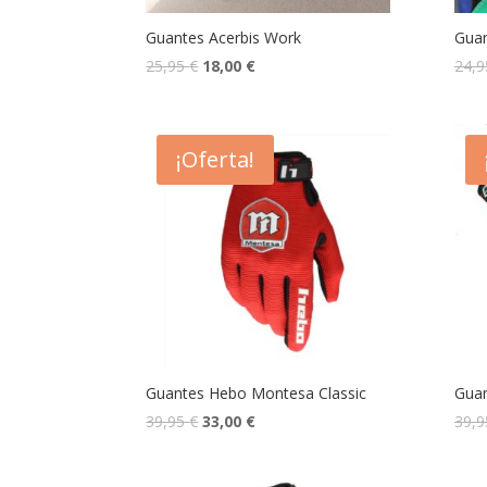
Guantes Acerbis Work
Guan
25,95
€
18,00
€
24,
¡Oferta!
Guantes Hebo Montesa Classic
Gua
39,95
€
33,00
€
39,