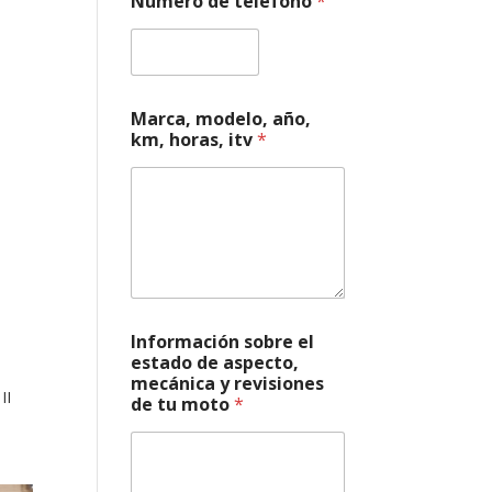
Número de teléfono
*
e
a
ñ
o
,
m
Marca, modelo, año,
o
km, horas, itv
*
t
o
Información sobre el
estado de aspecto,
mecánica y revisiones
II
de tu moto
*