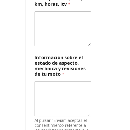
km, horas, itv
*
M
Información sobre el
a
estado de aspecto,
r
mecánica y revisiones
c
de tu moto
*
a
,
*
s
o
b
r
e
Al pulsar "Enviar" aceptas el
consentimiento referente a