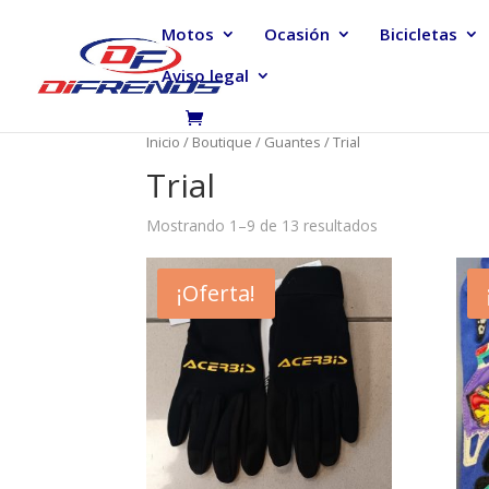
Motos
Ocasión
Bicicletas
Aviso legal
Inicio
/
Boutique
/
Guantes
/ Trial
Trial
Mostrando 1–9 de 13 resultados
¡Oferta!