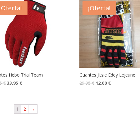
¡Oferta!
¡Oferta!
tes Hebo Trial Team
Guantes Jitsie Eddy Lejeune
95
€
33,95
€
29,95
€
12,00
€
1
2
→