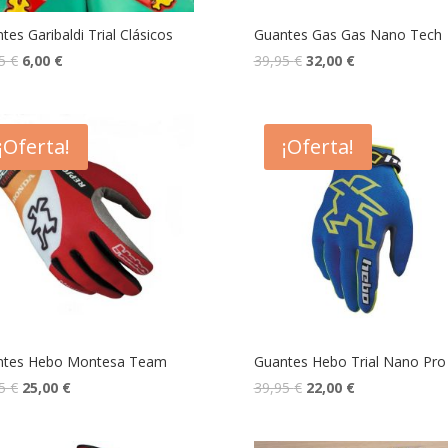
tes Garibaldi Trial Clásicos
Guantes Gas Gas Nano Tech
95
€
6,00
€
39,95
€
32,00
€
¡Oferta!
¡Oferta!
ntes Hebo Montesa Team
Guantes Hebo Trial Nano Pro 
95
€
25,00
€
39,95
€
22,00
€