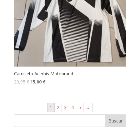
Camiseta Acerbis Motobrand
29,95
€
15,00
€
1
2
3
4
5
→
Buscar