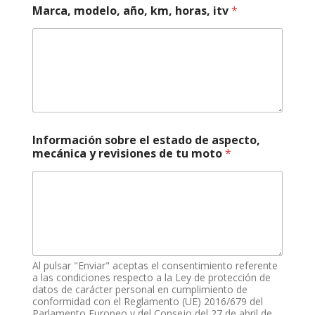
Marca, modelo, año, km, horas, itv
*
a
Información sobre el estado de aspecto,
s
mecánica y revisiones de tu moto
*
p
e
c
t
o
,
t
e
l
Al pulsar "Enviar" aceptas el consentimiento referente
é
a las condiciones respecto a la Ley de protección de
f
datos de carácter personal en cumplimiento de
conformidad con el Reglamento (UE) 2016/679 del
o
Parlamento Europeo y del Consejo del 27 de abril de