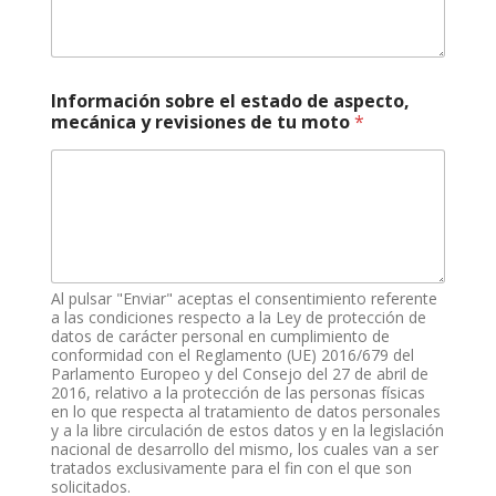
t
Información sobre el estado de aspecto,
u
mecánica y revisiones de tu moto
*
a
ñ
o
,
e
s
t
a
d
Al pulsar "Enviar" aceptas el consentimiento referente
o
a las condiciones respecto a la Ley de protección de
datos de carácter personal en cumplimiento de
conformidad con el Reglamento (UE) 2016/679 del
Parlamento Europeo y del Consejo del 27 de abril de
2016, relativo a la protección de las personas físicas
en lo que respecta al tratamiento de datos personales
y a la libre circulación de estos datos y en la legislación
nacional de desarrollo del mismo, los cuales van a ser
tratados exclusivamente para el fin con el que son
solicitados.