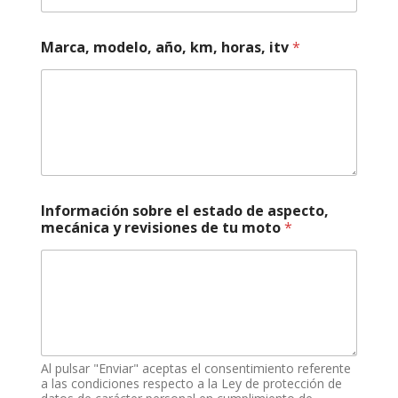
m
e
r
Marca, modelo, año, km, horas, itv
*
o
Información sobre el estado de aspecto,
mecánica y revisiones de tu moto
*
Al pulsar "Enviar" aceptas el consentimiento referente
a las condiciones respecto a la Ley de protección de