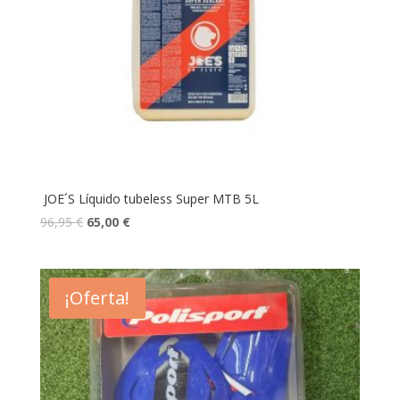
JOE´S Líquido tubeless Super MTB 5L
96,95
€
65,00
€
¡Oferta!