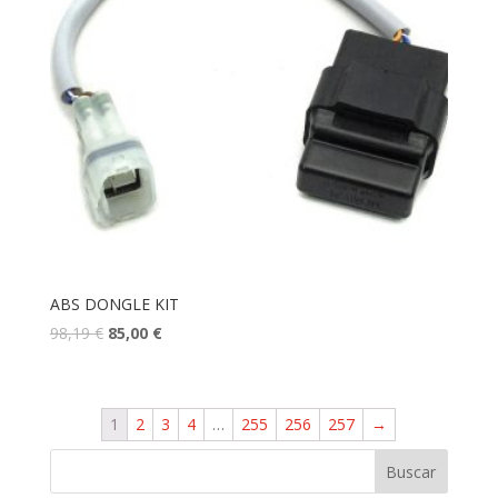
ABS DONGLE KIT
98,19
€
85,00
€
1
2
3
4
…
255
256
257
→
Buscar