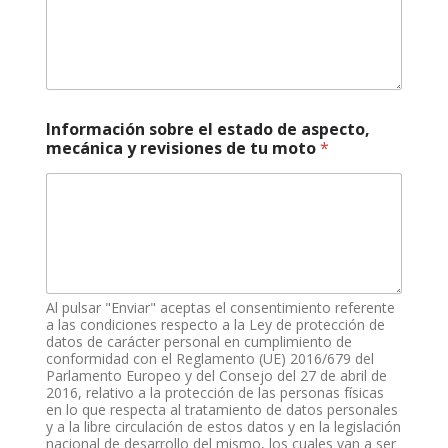
*
m
o
d
e
l
o
Información sobre el estado de aspecto,
,
mecánica y revisiones de tu moto
*
Al pulsar "Enviar" aceptas el consentimiento referente
a las condiciones respecto a la Ley de protección de
datos de carácter personal en cumplimiento de
conformidad con el Reglamento (UE) 2016/679 del
Parlamento Europeo y del Consejo del 27 de abril de
2016, relativo a la protección de las personas físicas
en lo que respecta al tratamiento de datos personales
y a la libre circulación de estos datos y en la legislación
nacional de desarrollo del mismo, los cuales van a ser