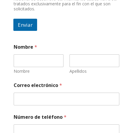
tratados exclusivamente para el fin con el que son
solicitados.
Enviar
Nombre
*
Nombre
Apellidos
d
Correo electrónico
*
e
e
s
t
a
d
Número de teléfono
*
o
N
ú