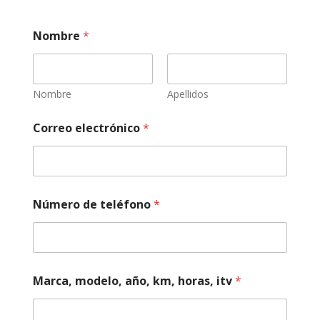
Nombre
*
Nombre
Apellidos
Correo electrónico
*
Número de teléfono
*
a
Marca, modelo, año, km, horas, itv
*
ñ
o
,