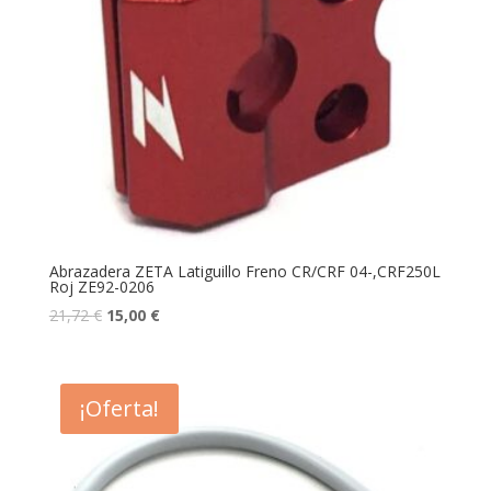
Abrazadera ZETA Latiguillo Freno CR/CRF 04-,CRF250L
Roj ZE92-0206
21,72
€
15,00
€
¡Oferta!