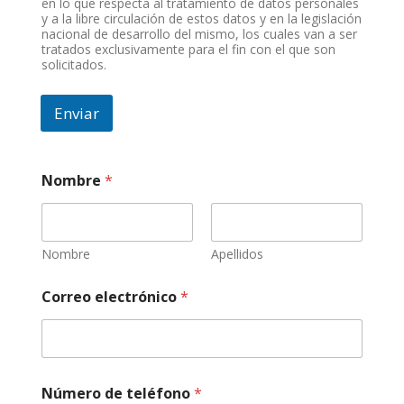
en lo que respecta al tratamiento de datos personales
y a la libre circulación de estos datos y en la legislación
nacional de desarrollo del mismo, los cuales van a ser
tratados exclusivamente para el fin con el que son
solicitados.
Enviar
*
Nombre
*
h
o
r
a
s
Nombre
Apellidos
,
Correo electrónico
*
Número de teléfono
*