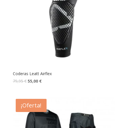
Coderas Leatt Airflex
79,95
€
55,00
€
¡Oferta!