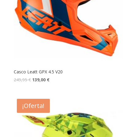
Casco Leatt GPX 4.5 V20
249,95
€
139,00
€
¡Oferta!