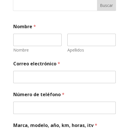
Buscar
Nombre
*
Nombre
Apellidos
Correo electrónico
*
I
Número de teléfono
*
n
f
o
r
m
a
Marca, modelo, año, km, horas, itv
*
c