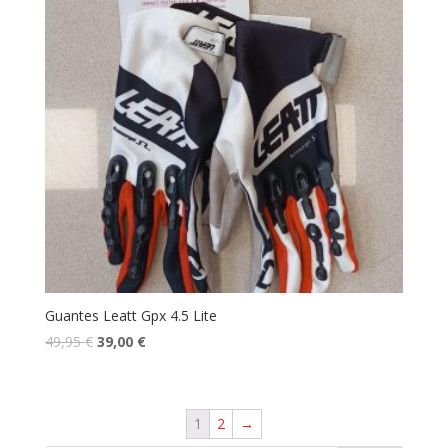
Guantes Leatt Gpx 4.5 Lite
49,95
€
39,00
€
1
2
→