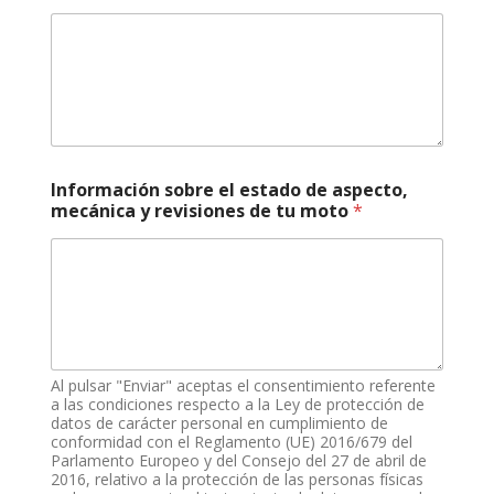
i
ó
n
a
ñ
o
,
*
Información sobre el estado de aspecto,
mecánica y revisiones de tu moto
*
Al pulsar "Enviar" aceptas el consentimiento referente
a las condiciones respecto a la Ley de protección de
datos de carácter personal en cumplimiento de
conformidad con el Reglamento (UE) 2016/679 del
Parlamento Europeo y del Consejo del 27 de abril de
2016, relativo a la protección de las personas físicas