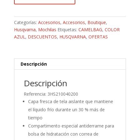
Baja
Backpack
cantidad
Categorías:
Accesorios
,
Accesorios
,
Boutique
,
Husqvarna
,
Mochilas
Etiquetas:
CAMELBAG
,
COLOR
AZUL
,
DESCUENTOS
,
HUSQVARNA
,
OFERTAS
Descripción
Descripción
Referencia: 3HS210040200
Capa fresca de tela aislante que mantiene
el líquido frío durante un 30 % más de
tiempo
Compartimento especial antiderrame para
bolsa de hidratación con correa de