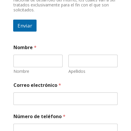
tratados exclusivamente para el fin con el que son
solicitados.
Enviar
a
Nombre
*
ñ
o
,
d
e
Nombre
Apellidos
r
e
Correo electrónico
*
v
i
s
i
o
n
Número de teléfono
*
e
s