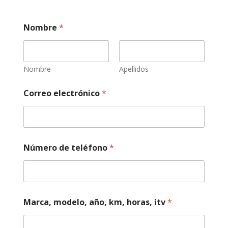
e
Nombre
*
l
e
l
e
c
Nombre
Apellidos
t
r
Correo electrónico
*
ó
n
i
c
o
d
Número de teléfono
*
e
Marca, modelo, año, km, horas, itv
*