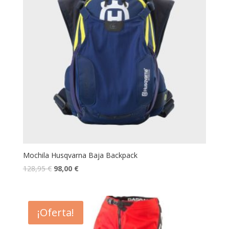
Mochila Husqvarna Baja Backpack
128,95
€
98,00
€
¡Oferta!