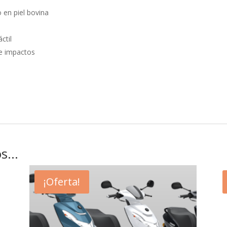
 en piel bovina
ctil
de impactos
os…
¡Oferta!