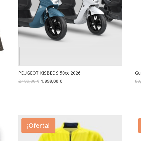
PEUGEOT KISBEE S 50cc 2026
Gu
2.199,00
€
1.999,00
€
89
¡Oferta!