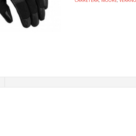
CARRETERA
,
MOORE
,
VERAN