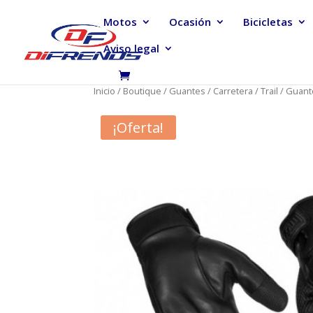
Motos
Ocasión
Bicicletas
Aviso legal
Inicio
/
Boutique
/
Guantes
/
Carretera / Trail
/ Guan
¡Oferta!