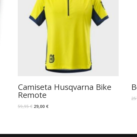
Camiseta Husqvarna Bike
B
Remote
25
59,95
€
29,00
€