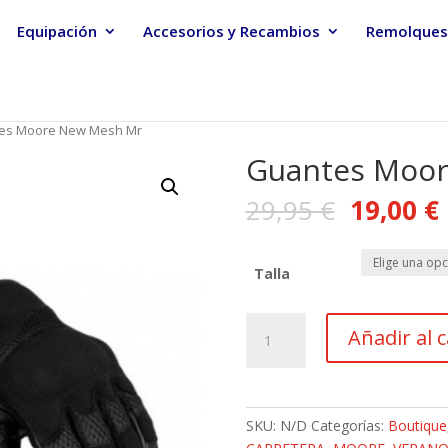
Equipación
Accesorios y Recambios
Remolques
tes Moore New Mesh Mr
Guantes Moo
29,95
€
19,00
€
Talla
Guantes
Añadir al c
Moore
New
Mesh
Mr
SKU:
N/D
Categorías:
Boutique
cantidad