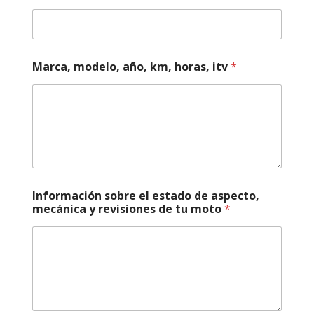
v
i
s
i
o
Marca, modelo, año, km, horas, itv
*
n
e
s
*
*
Información sobre el estado de aspecto,
mecánica y revisiones de tu moto
*