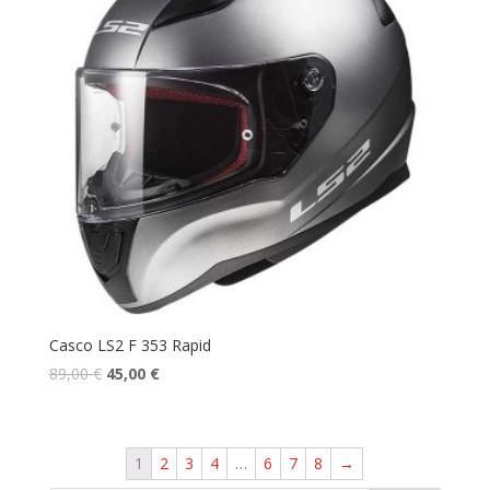
Casco LS2 F 353 Rapid
89,00
€
45,00
€
1
2
3
4
…
6
7
8
→