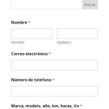
Buscar
Nombre
*
Nombre
Apellidos
C
Correo electrónico
*
o
r
r
e
o
m
Número de teléfono
*
e
c
á
n
i
c
Marca, modelo, año, km, horas, itv
*