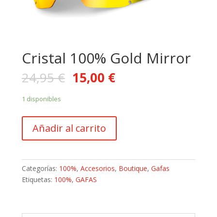
Cristal 100% Gold Mirror
24,95
€
15,00
€
1 disponibles
Cristal
Añadir al carrito
100%
Gold
Mirror
cantidad
Categorías:
100%
,
Accesorios
,
Boutique
,
Gafas
Etiquetas:
100%
,
GAFAS