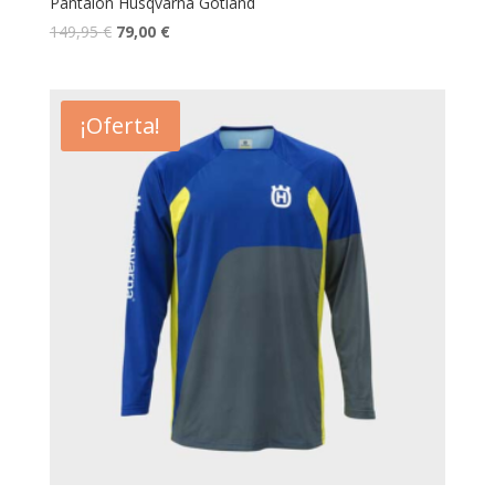
Pantalón Husqvarna Gotland
149,95
€
79,00
€
¡Oferta!