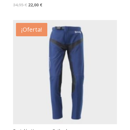
34,95
€
22,00
€
¡Oferta!