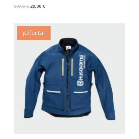
59,95
€
29,00
€
¡Oferta!