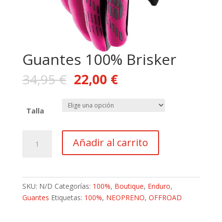
Guantes 100% Brisker
34,95
€
22,00
€
Talla
Guantes
Añadir al carrito
100%
Brisker
cantidad
SKU:
N/D
Categorías:
100%
,
Boutique
,
Enduro
,
Guantes
Etiquetas:
100%
,
NEOPRENO
,
OFFROAD