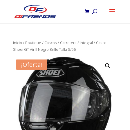
Inicio
/
Boutique
/
Cascos
/
Carretera
/
Integral
/ Casco
Shoei GT Air II Negro Brillo Talla S/56
¡Oferta!