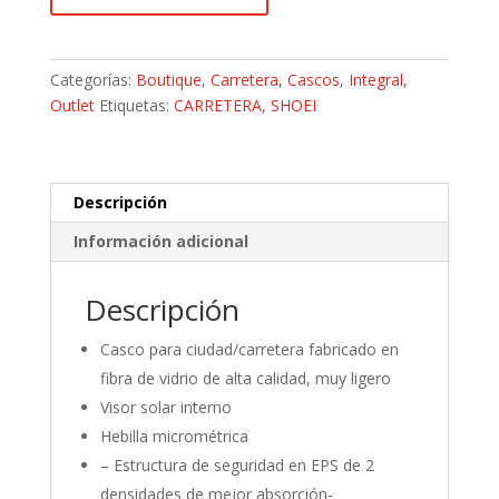
GT
Air
II
Categorías:
Boutique
,
Carretera
,
Cascos
,
Integral
,
Negro
Outlet
Etiquetas:
CARRETERA
,
SHOEI
Brillo
Talla
S/56
cantidad
Descripción
Información adicional
Descripción
Casco para ciudad/carretera fabricado en
fibra de vidrio de alta calidad, muy ligero
Visor solar interno
Hebilla micrométrica
– Estructura de seguridad en EPS de 2
densidades de mejor absorción-