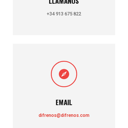
LLÁMANOS
+34 913 675 822

EMAIL
difrenos@difrenos.com