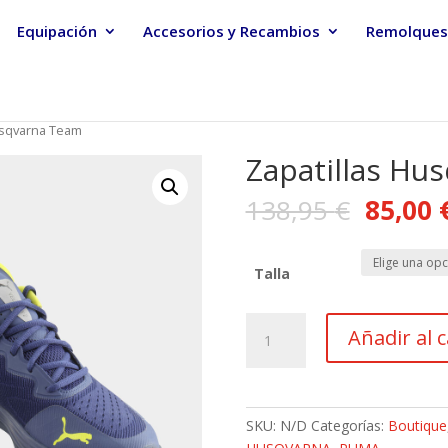
Equipación
Accesorios y Recambios
Remolques
usqvarna Team
Zapatillas Hu
138,95
€
85,00
Talla
Zapatillas
Añadir al c
Husqvarna
Team
cantidad
SKU:
N/D
Categorías:
Boutique