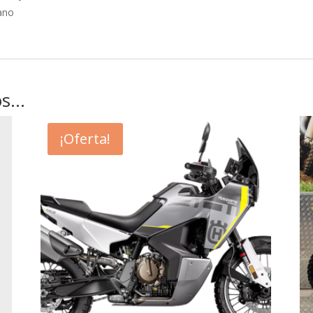
tano
os…
¡Oferta!