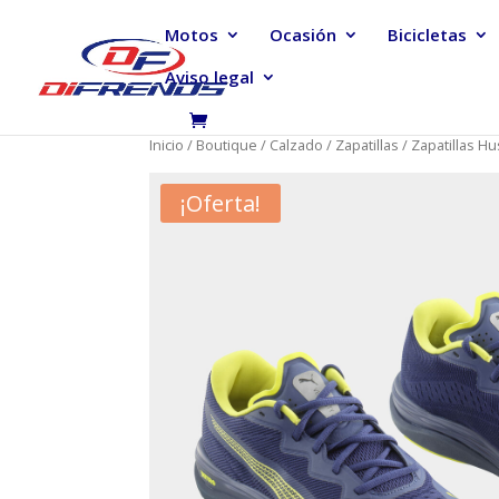
Motos
Ocasión
Bicicletas
Aviso legal
Inicio
/
Boutique
/
Calzado
/
Zapatillas
/ Zapatillas H
¡Oferta!