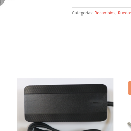
DE
RUEDA
Categorías:
Recambios
,
Rueda
TRASERA
ORIGINAL
YAMAHA
RAPTOR
250
`08-
`13
(90114-
10013-
00)
cantidad