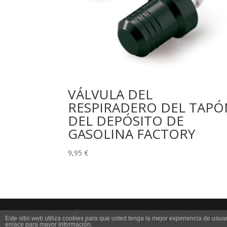
VÁLVULA DEL
RESPIRADERO DEL TAPÓ
DEL DEPÓSITO DE
GASOLINA FACTORY
9,95
€
Difrenos (Todos los derechos reservados )
Este sitio web utiliza cookies para que usted tenga la mejor experiencia de us
enlace para mayor información.