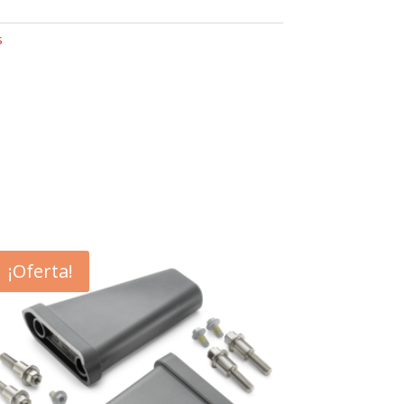
s
¡Oferta!