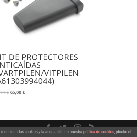
IT DE PROTECTORES
NTICAÍDAS
VARTPILEN/VITPILEN
A61303994044)
,94
€
65,00
€
as mencionadas cookies y la aceptación de nuestra
política de cookies
, pinche el