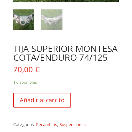
TIJA SUPERIOR MONTESA
COTA/ENDURO 74/125
70,00
€
1 disponibles
TIJA
Añadir al carrito
SUPERIOR
MONTESA
COTA/ENDURO
74/125
Categorías:
Recambios
,
Suspensiones
cantidad