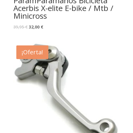
ParamParamanos Bicicleta
Acerbis X-elite E-bike / Mtb /
Minicross
39,95
€
32,00
€
¡Oferta!