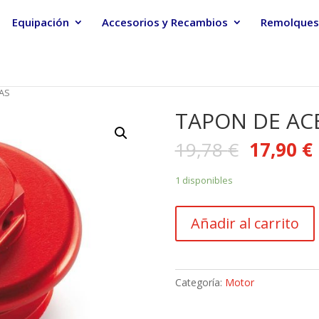
Equipación
Accesorios y Recambios
Remolques
GAS
TAPON DE ACE
19,78
€
17,90
€
1 disponibles
TAPON
Añadir al carrito
DE
ACEITE
GAS
GAS
Categoría:
Motor
cantidad