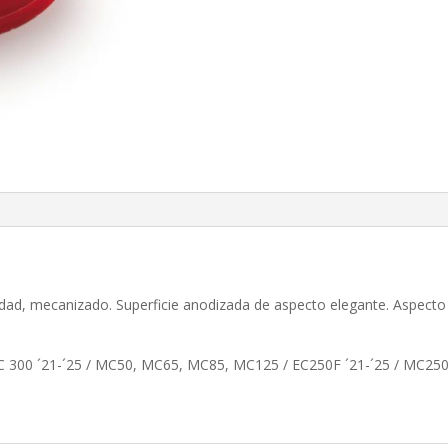
ad, mecanizado. Superficie anodizada de aspecto elegante. Aspecto 
EC 300 ´21-´25 / MC50, MC65, MC85, MC125 / EC250F ´21-´25 / MC25