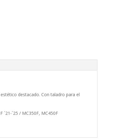
estético destacado. Con taladro para el
0F ´21-´25 / MC350F, MC450F