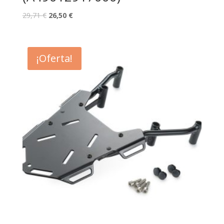
29,71
€
26,50
€
¡Oferta!