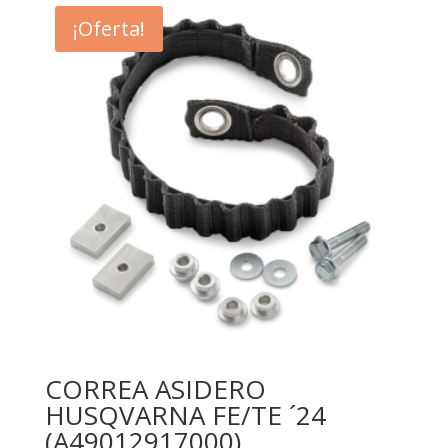
¡Oferta!
CORREA ASIDERO
HUSQVARNA FE/TE ´24
(A49012917000)