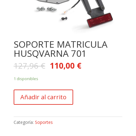
SOPORTE MATRICULA
HUSQVARNA 701
127,96
€
110,00
€
1 disponibles
SOPORTE
Añadir al carrito
MATRICULA
HUSQVARNA
701
cantidad
Categoría:
Soportes