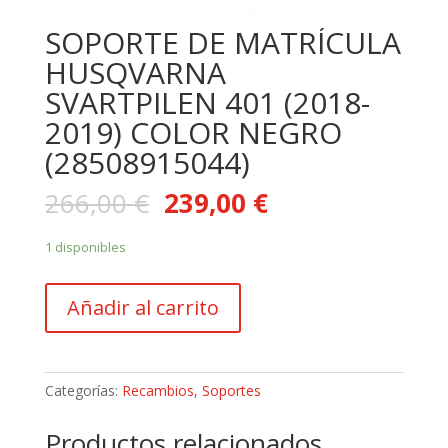
SOPORTE DE MATRÍCULA
HUSQVARNA
SVARTPILEN 401 (2018-
2019) COLOR NEGRO
(28508915044)
266,00
€
239,00
€
1 disponibles
SOPORTE
Añadir al carrito
DE
MATRÍCULA
HUSQVARNA
SVARTPILEN
Categorías:
Recambios
,
Soportes
401
(2018-
Productos relacionados