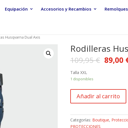
Equipación
Accesorios y Recambios
Remolques
ras Husqvarna Dual Axis
Rodilleras Hu
109,95
€
89,00
Talla XXL
1 disponibles
Rodilleras
Añadir al carrito
Husqvarna
Dual
Axis
cantidad
Categorías:
Boutique
,
Protecci
PROTECCIONES