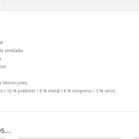
al
la ventilada
a
ort
a Motorcycles
n / 10 % poliéster / 9 % metal / 8 % neopreno / 3 % otros
os…