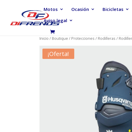
Motos
Ocasión
Bicicletas
Aviso legal
Inicio
/
Boutique
/
Protecciones
/
Rodilleras
/ Rodille
¡Oferta!