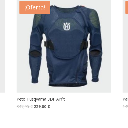
¡Oferta!
Peto Husqvarna 3DF Airfit
Pa
347,95
€
229,00
€
14