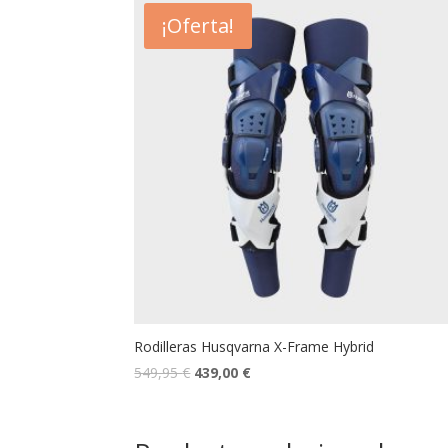
¡Oferta!
Rodilleras Husqvarna X-Frame Hybrid
549,95
€
439,00
€