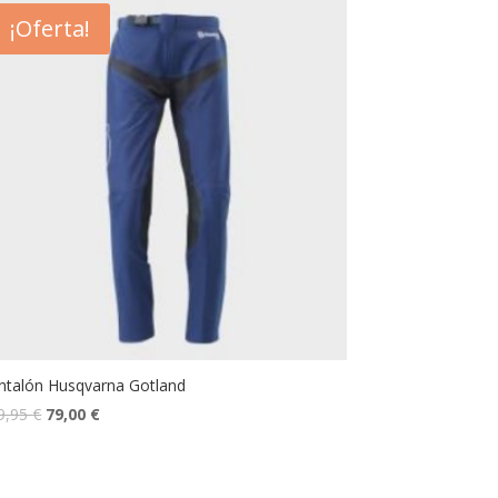
¡Oferta!
ntalón Husqvarna Gotland
9,95
€
79,00
€