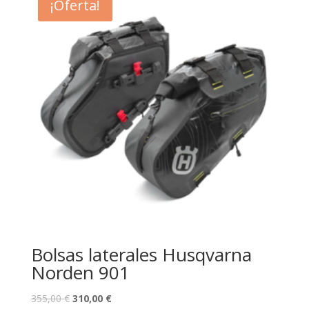
(66300-
¡Oferta!
HM8-
000ZC)
cantidad
Bolsas laterales Husqvarna
Norden 901
355,00
€
310,00
€