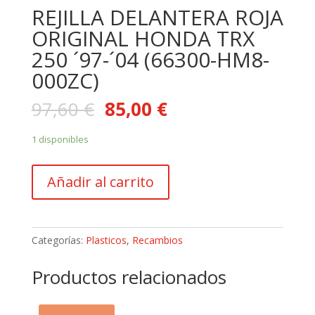
REJILLA DELANTERA ROJA
ORIGINAL HONDA TRX
250 ´97-´04 (66300-HM8-
000ZC)
97,60
€
85,00
€
1 disponibles
REJILLA
Añadir al carrito
DELANTERA
ROJA
ORIGINAL
HONDA
Categorías:
Plasticos
,
Recambios
TRX
250
Productos relacionados
´97-
´04