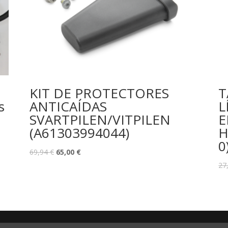
KIT DE PROTECTORES
T
s
ANTICAÍDAS
L
SVARTPILEN/VITPILEN
E
(A61303994044)
H
0
69,94
€
65,00
€
27