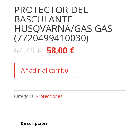
PROTECTOR DEL
BASCULANTE
HUSQVARNA/GAS GAS
(7720499410030)
64,49
€
58,00
€
PROTECTOR
Añadir al carrito
DEL
BASCULANTE
HUSQVARNA/GAS
GAS
Categoría:
Protecciones
(7720499410030)
cantidad
Descripción