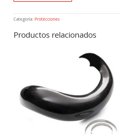
MONTESA
4RT
(05-
Categoría:
Protecciones
18)
APICO
Productos relacionados
TBCM7A
cantidad