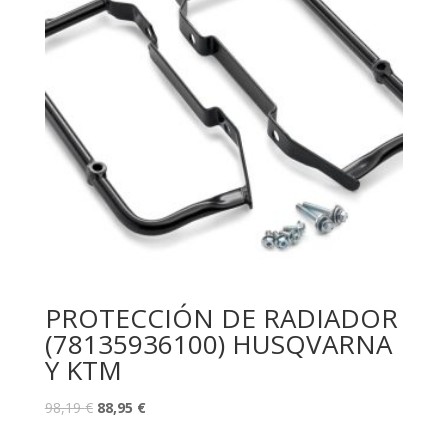
PROTECCIÓN DE RADIADOR
(78135936100) HUSQVARNA
Y KTM
98,19
€
88,95
€