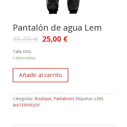
Pantalón de agua Lem
35,95
€
25,00
€
Talla XXXL
1 disponibles
Pantalón
Añadir al carrito
de
agua
Lem
cantidad
Categorías:
Boutique
,
Pantalones
Etiquetas:
LEM
,
WATERPROOF