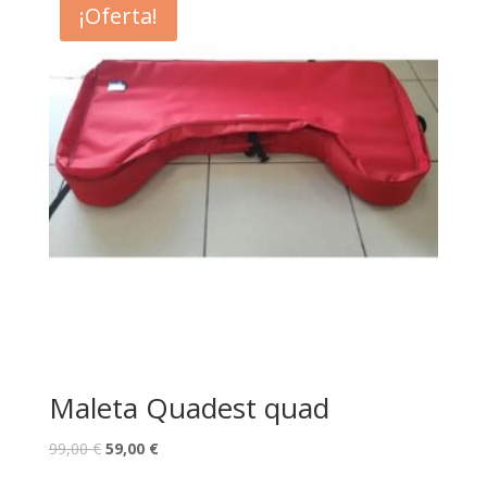
KBG-
¡Oferta!
701)
cantidad
Maleta Quadest quad
99,00
€
59,00
€