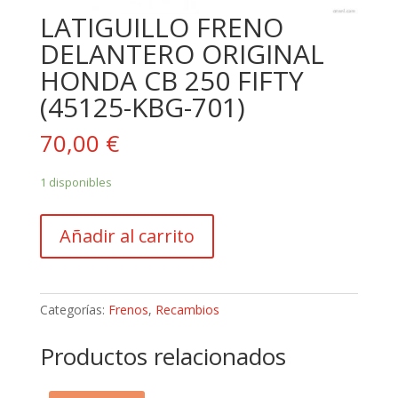
LATIGUILLO FRENO
DELANTERO ORIGINAL
HONDA CB 250 FIFTY
(45125-KBG-701)
70,00
€
1 disponibles
LATIGUILLO
Añadir al carrito
FRENO
DELANTERO
ORIGINAL
HONDA
Categorías:
Frenos
,
Recambios
CB
250
Productos relacionados
FIFTY
(45125-