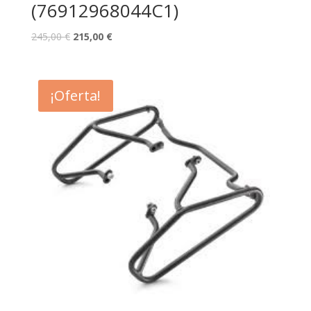
(76912968044C1)
245,00
€
215,00
€
¡Oferta!