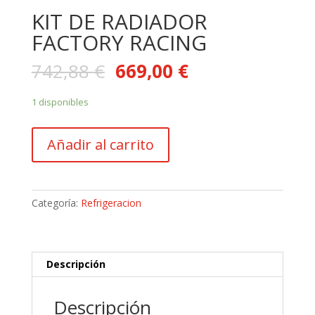
KIT DE RADIADOR
FACTORY RACING
742,88
€
669,00
€
1 disponibles
KIT
Añadir al carrito
DE
RADIADOR
FACTORY
RACING
Categoría:
Refrigeracion
cantidad
Descripción
Descripción