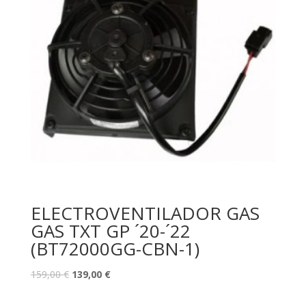
ELECTROVENTILADOR GAS
GAS TXT GP ´20-´22
(BT72000GG-CBN-1)
159,00
€
139,00
€