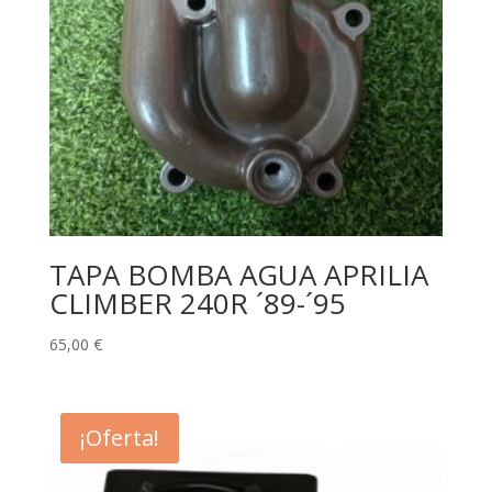
TAPA BOMBA AGUA APRILIA
CLIMBER 240R ´89-´95
65,00
€
¡Oferta!