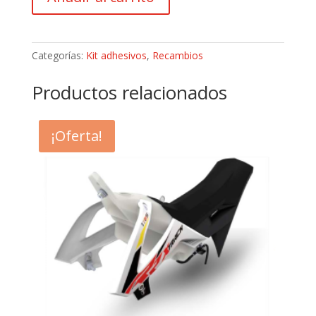
ADHESIVOS
CHASIS
BETA
EVO
Categorías:
Kit adhesivos
,
Recambios
´11
(007.43.499.80.00)
Productos relacionados
cantidad
¡Oferta!