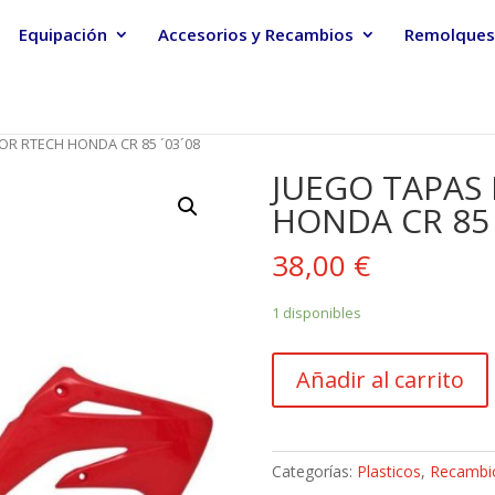
Equipación
Accesorios y Recambios
Remolques
OR RTECH HONDA CR 85 ´03´08
JUEGO TAPAS
HONDA CR 85 
38,00
€
1 disponibles
JUEGO
Añadir al carrito
TAPAS
RADIADOR
RTECH
HONDA
Categorías:
Plasticos
,
Recambi
CR