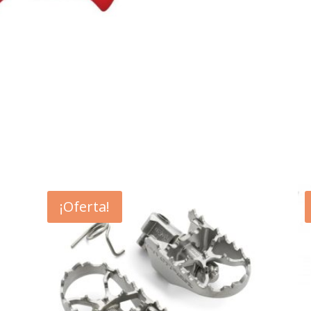
85
´03
´08
cantidad
¡Oferta!