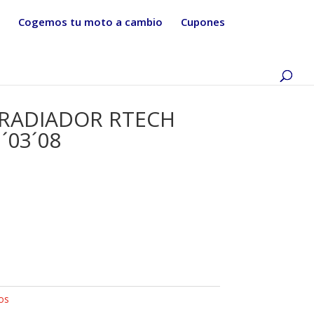
Cogemos tu moto a cambio
Cupones
 RADIADOR RTECH
´03´08
os