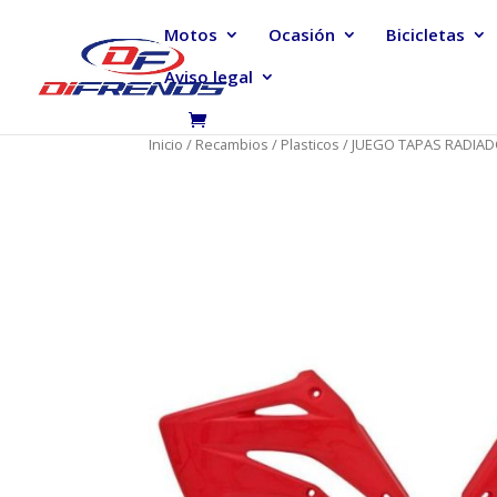
Motos
Ocasión
Bicicletas
Aviso legal
Inicio
/
Recambios
/
Plasticos
/ JUEGO TAPAS RADIAD