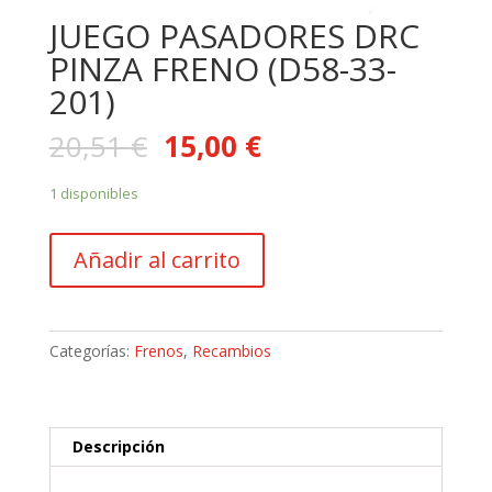
JUEGO PASADORES DRC
PINZA FRENO (D58-33-
201)
20,51
€
15,00
€
1 disponibles
JUEGO
Añadir al carrito
PASADORES
DRC
PINZA
FRENO
Categorías:
Frenos
,
Recambios
(D58-
33-
201)
cantidad
Descripción