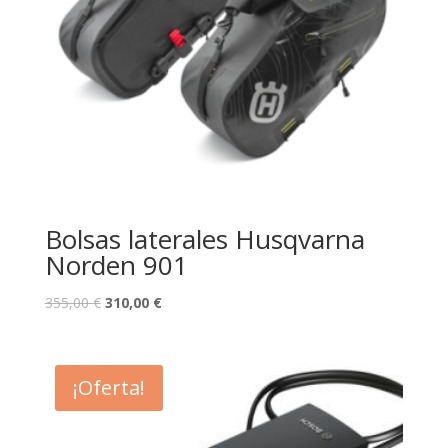
Bolsas laterales Husqvarna
Norden 901
355,00
€
310,00
€
¡Oferta!