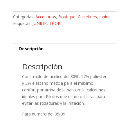
S10
Mx
Youth
Categorías:
Accesorios
,
Boutique
,
Calcetines
,
Junior
cantidad
Etiquetas:
JUNIOR
,
THOR
Descripción
Descripción
Construido de acrílico del 80%, 17% poliéster
y 3% elastano mezcla para el máximo
confort por arriba de la pantorrilla calcetines
ideales para Pilotos que usan rodilleras para
evitar las rozaduras y la irritación.
Para numero del 35-39