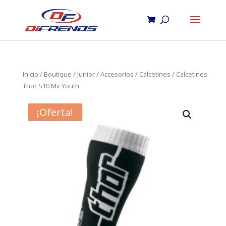
Inicio
/
Boutique
/
Junior
/
Accesorios
/
Calcetines
/ Calcetines
Thor S10 Mx Youth
¡Oferta!