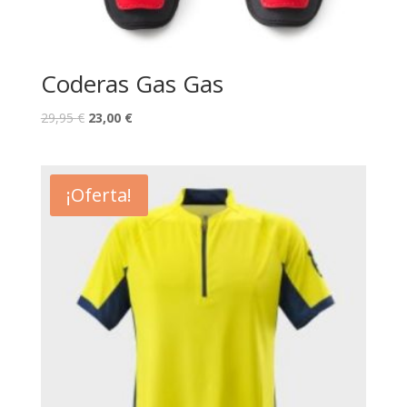
Coderas Gas Gas
29,95
€
23,00
€
¡Oferta!