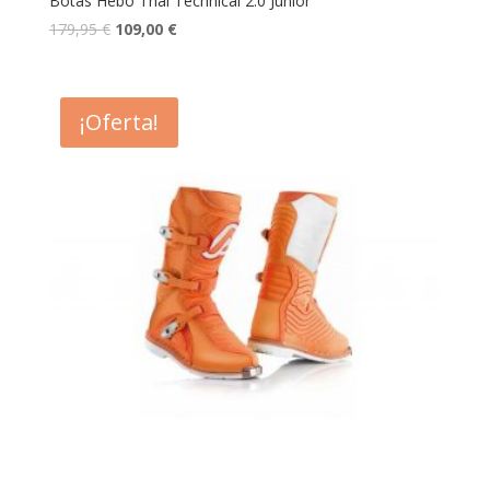
Botas Hebo Trial Technical 2.0 Junior
179,95
€
109,00
€
¡Oferta!