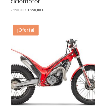
ciclomotor
2.590,00
€
1.990,00
€
¡Oferta!