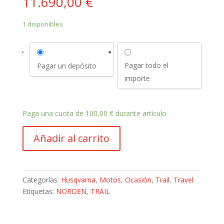
11.690,00
€
1 disponibles
Pagar todo el
Pagar un depósito
importe
Paga una cuota de
100,00
€
durante artículo
Husqvarna
Añadir al carrito
Norden
901
2026
70
Categorías:
Husqvarna
,
Motos
,
Ocasión
,
Trail
,
Travel
kms
Etiquetas:
NORDEN
,
TRAIL
cantidad