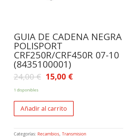
GUIA DE CADENA NEGRA
POLISPORT
CRF250R/CRF450R 07-10
(8435100001)
24,00
€
15,00
€
1 disponibles
GUIA
Añadir al carrito
DE
CADENA
NEGRA
POLISPORT
Categorías:
Recambios
,
Transmision