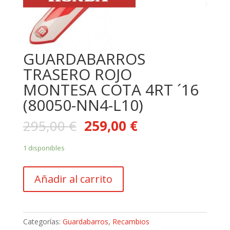
GUARDABARROS
TRASERO ROJO
MONTESA COTA 4RT ´16
(80050-NN4-L10)
295,00
€
259,00
€
1 disponibles
GUARDABARROS
Añadir al carrito
TRASERO
ROJO
MONTESA
COTA
Categorías:
Guardabarros
,
Recambios