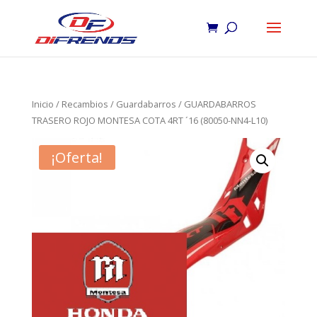
Inicio
/
Recambios
/
Guardabarros
/ GUARDABARROS
TRASERO ROJO MONTESA COTA 4RT ´16 (80050-NN4-L10)
¡Oferta!