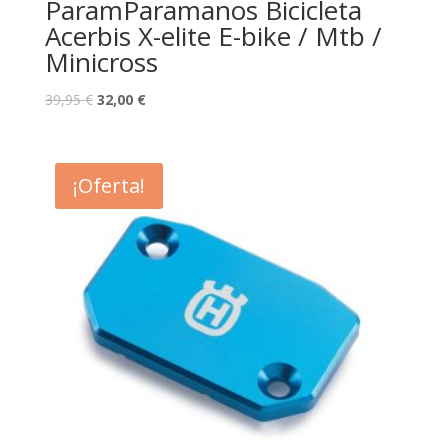
ParamParamanos Bicicleta
Acerbis X-elite E-bike / Mtb /
Minicross
39,95
€
32,00
€
¡Oferta!