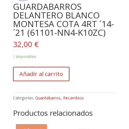
GUARDABARROS
DELANTERO BLANCO
MONTESA COTA 4RT ´14-
´21 (61101-NN4-K10ZC)
32,00
€
1 disponibles
GUARDABARROS
Añadir al carrito
DELANTERO
BLANCO
MONTESA
COTA
Categorías:
Guardabarros
,
Recambios
4RT
´14-
Productos relacionados
´21
(61101-