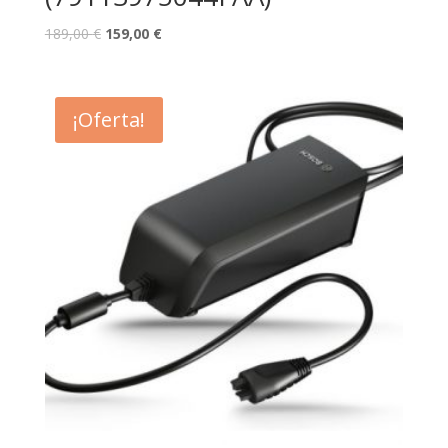
189,00
€
159,00
€
¡Oferta!