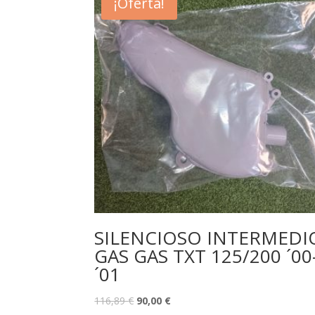
¡Oferta!
SILENCIOSO INTERMEDI
GAS GAS TXT 125/200 ´00
´01
116,89
€
90,00
€