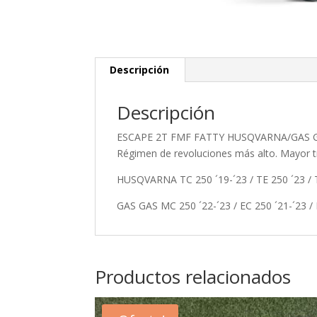
Descripción
Descripción
ESCAPE 2T FMF FATTY HUSQVARNA/GAS GAS. 
Régimen de revoluciones más alto. Mayor tr
HUSQVARNA TC 250 ´19-´23 / TE 250 ´23 / TE
GAS GAS MC 250 ´22-´23 / EC 250 ´21-´23 / 
Productos relacionados