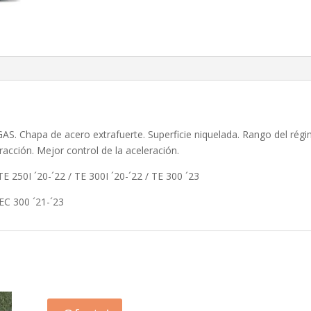
cantidad
Chapa de acero extrafuerte. Superficie niquelada. Rango del régi
acción. Mejor control de la aceleración.
 250I ´20-´22 / TE 300I ´20-´22 / TE 300 ´23
EC 300 ´21-´23