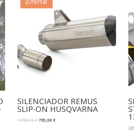
¡Oferta!
O
SILENCIADOR REMUS
S
-
SLIP-ON HUSQVARNA
S
1
1.199,19
€
795,00
€
22