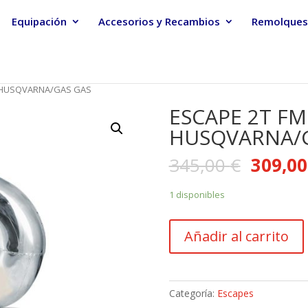
Equipación
Accesorios y Recambios
Remolques
Y HUSQVARNA/GAS GAS
ESCAPE 2T FM
HUSQVARNA/
345,00
€
309,0
1 disponibles
ESCAPE
Añadir al carrito
2T
FMF
FATTY
HUSQVARNA/GAS
Categoría:
Escapes
GAS