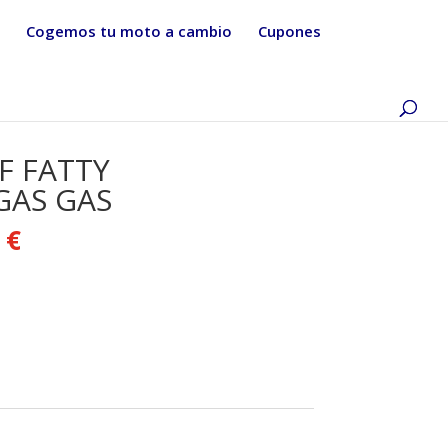
Cogemos tu moto a cambio
Cupones
F FATTY
GAS GAS
0
€