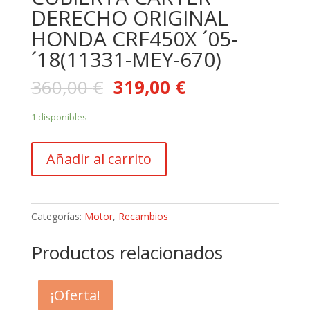
DERECHO ORIGINAL
HONDA CRF450X ´05-
´18(11331-MEY-670)
360,00
€
319,00
€
1 disponibles
CUBIERTA
Añadir al carrito
CARTER
DERECHO
ORIGINAL
HONDA
Categorías:
Motor
,
Recambios
CRF450X
´05-
Productos relacionados
´18(11331-
MEY-
670)
¡Oferta!
cantidad