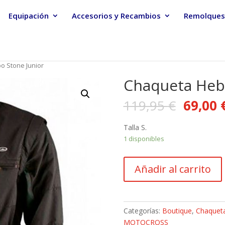
Equipación
Accesorios y Recambios
Remolques
o Stone Junior
Chaqueta Hebo
119,95
€
69,00
Talla S.
1 disponibles
Chaqueta
Añadir al carrito
Hebo
Stone
Junior
cantidad
Categorías:
Boutique
,
Chaquet
MOTOCROSS