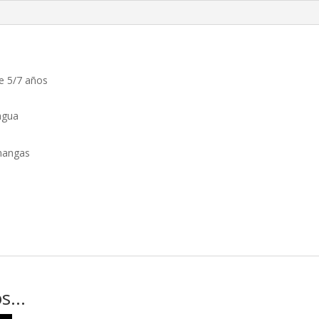
de 5/7 años
 agua
 mangas
os…