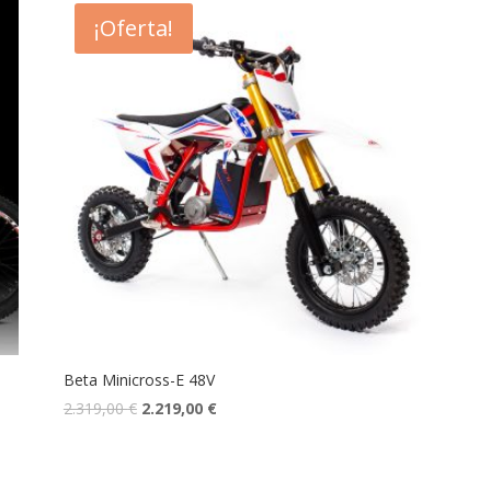
¡Oferta!
Beta Minicross-E 48V
2.319,00
€
2.219,00
€