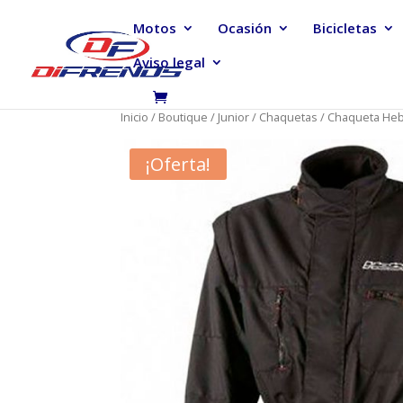
Motos
Ocasión
Bicicletas
Aviso legal
Inicio
/
Boutique
/
Junior
/
Chaquetas
/ Chaqueta Heb
¡Oferta!