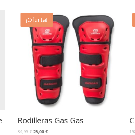
¡Oferta!
e
Rodilleras Gas Gas
C
34,95
€
25,00
€
19