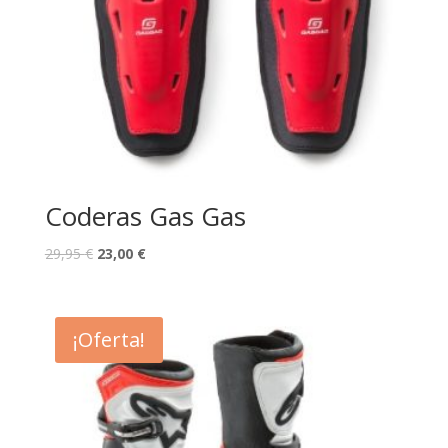
Coderas Gas Gas
29,95
€
23,00
€
¡Oferta!