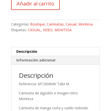
Camiseta
Añadir al carrito
Montesa
All
Range
cantidad
Categorías:
Boutique
,
Camisetas
,
Casual
,
Montesa
Etiquetas:
CASUAL
,
HEBO
,
MONTESA
Descripción
Información adicional
Descripción
Referencia: MT2008MV Talla M
Camiseta de algodón e imagen retro
Montesa
Camiseta de manga corta y cuello redondo