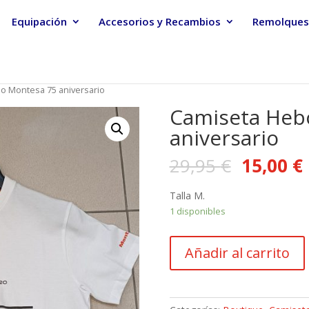
Equipación
Accesorios y Recambios
Remolques
o Montesa 75 aniversario
Camiseta Heb
aniversario
29,95
€
15,00
€
Talla M.
1 disponibles
Camiseta
Añadir al carrito
Hebo
Montesa
75
aniversario