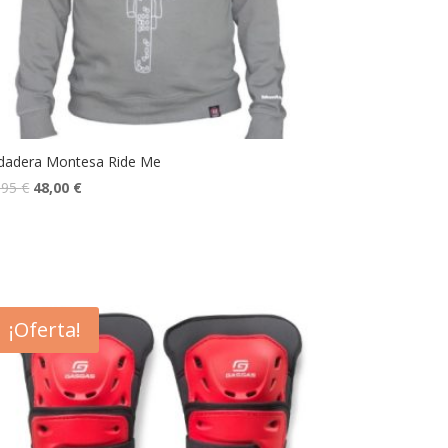
dadera Montesa Ride Me
,95
€
48,00
€
¡Oferta!