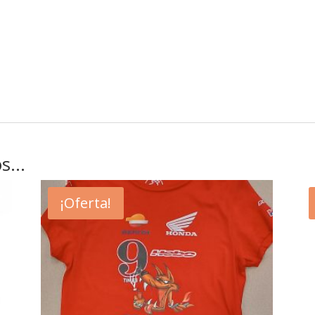
os…
¡Oferta!