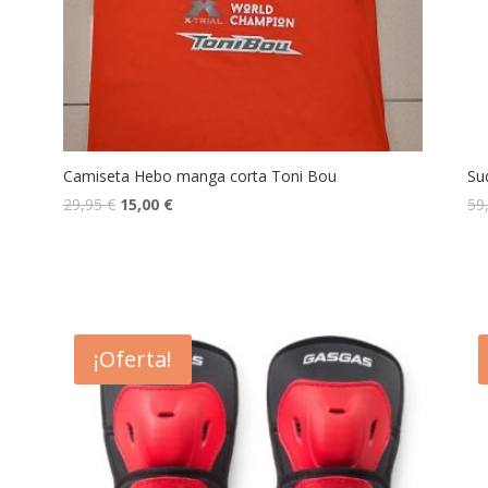
Camiseta Hebo manga corta Toni Bou
Su
29,95
€
15,00
€
59
¡Oferta!