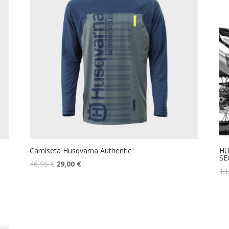
Camiseta Husqvarna Authentic
HU
SE
46,95
€
29,00
€
14