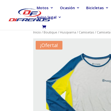
Motos
Ocasión
Bicicletas
Aviso legal
Inicio
/
Boutique
/
Husqvarna
/
Camisetas
/ Camiseta
¡Oferta!