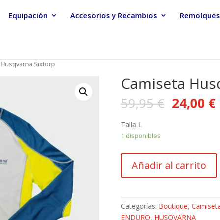
Equipación
Accesorios y Recambios
Remolques
 Husqvarna Sixtorp
Camiseta Husq
59,95
€
24,00
€
Talla L
1 disponibles
Camiseta
Añadir al carrito
Husqvarna
Sixtorp
cantidad
Categorías:
Boutique
,
Camiset
ENDURO
,
HUSQVARNA