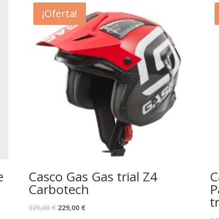
¡Oferta!
e
Casco Gas Gas trial Z4
C
Carbotech
P
t
329,00
€
229,00
€