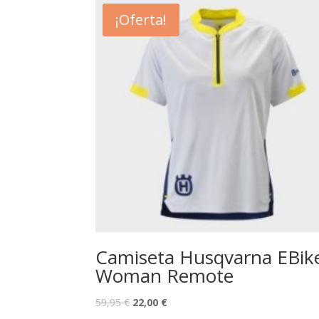
¡Oferta!
Camiseta Husqvarna EBik
Woman Remote
59,95
€
22,00
€