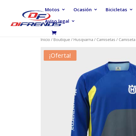
Motos
Ocasión
Bicicletas
Aviso legal
Inicio
/
Boutique
/
Husqvarna
/
Camisetas
/ Camiseta
¡Oferta!