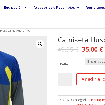
Equipación
Accesorios y Recambios
Remolques
 Husqvarna Authentic
Camiseta Hus
49,95
€
35,00
€
Talla
Camiseta
Añadir al c
Husqvarna
Authentic
cantidad
SKU:
N/D
Categorías:
Boutique