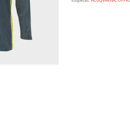
Etiquetas:
HUSQVARNA
,
OFFR