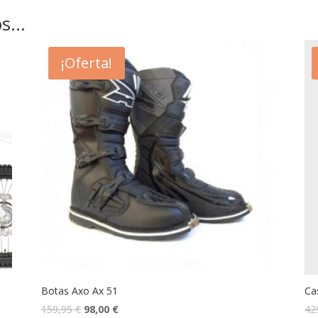
os…
¡Oferta!
Botas Axo Ax 51
Ca
159,95
€
98,00
€
42