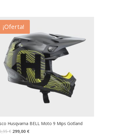
¡Oferta!
sco Husqvarna BELL Moto 9 Mips Gotland
9,95
€
299,00
€