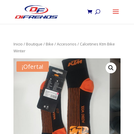
Inicio
/
Boutique
/
Bike
/
Accesorios
/ Calcetines Ktm Bike
Winter
¡Oferta!