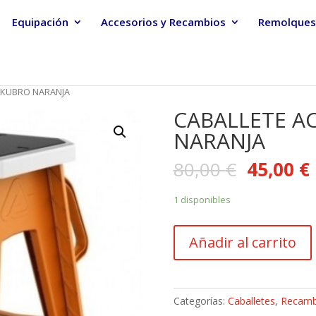
Equipación
Accesorios y Recambios
Remolques
S KUBRO NARANJA
CABALLETE A
NARANJA
80,00
€
45,00
€
1 disponibles
CABALLETE
Añadir al carrito
ACERBIS
KUBRO
NARANJA
cantidad
Categorías:
Caballetes
,
Recamb