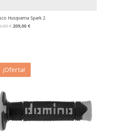
sco Husqvarna Spark 2
9,00
€
209,00
€
¡Oferta!