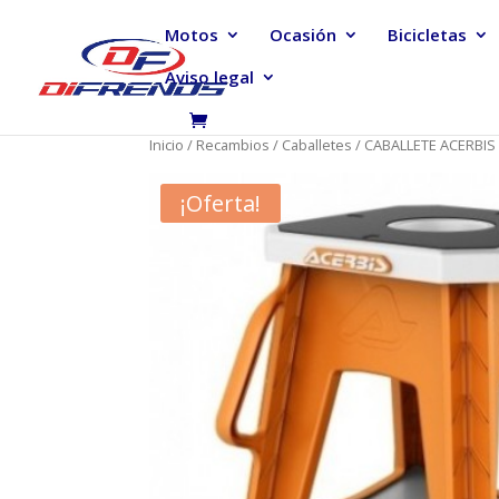
Motos
Ocasión
Bicicletas
Aviso legal
Inicio
/
Recambios
/
Caballetes
/ CABALLETE ACERBI
¡Oferta!