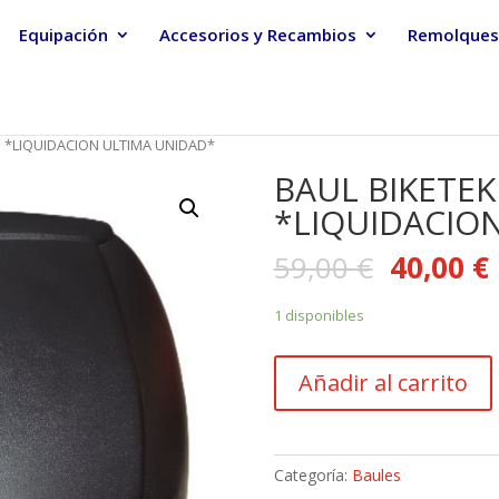
Equipación
Accesorios y Recambios
Remolques
S *LIQUIDACION ULTIMA UNIDAD*
BAUL BIKETEK
*LIQUIDACIO
59,00
€
40,00
€
1 disponibles
BAUL
Añadir al carrito
BIKETEK
24
LITROS
*LIQUIDACION
Categoría:
Baules
ULTIMA